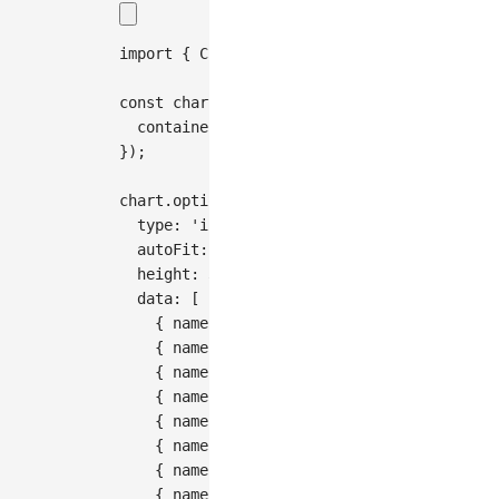
import
{
Chart
}
from
'@antv/g2'
;
const
 chart 
=
new
Chart
(
{
container
:
'container'
,
}
)
;
chart
.
options
(
{
type
:
'interval'
,
autoFit
:
true
,
height
:
300
,
data
:
[
{
name
:
'London'
,
month
:
'Jan.'
,
value
{
name
:
'London'
,
month
:
'Feb.'
,
value
{
name
:
'London'
,
month
:
'Mar.'
,
value
{
name
:
'London'
,
month
:
'Apr.'
,
value
{
name
:
'London'
,
month
:
'May'
,
value
:
{
name
:
'London'
,
month
:
'Jun.'
,
value
{
name
:
'London'
,
month
:
'Jul.'
,
value
{
name
:
'London'
,
month
:
'Aug.'
,
value