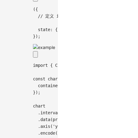
(
{
// 定义 inactive 状态下的元素透明度为0.5
state
:
{
inactive
:
{
opacity
:
0.5
}
}
,
}
)
;
import
{
 Chart 
}
from
'@antv/g2'
;
const
 chart 
=
new
Chart
(
{
  container
:
'container'
,
}
)
;
chart
.
interval
(
)
.
data
(
profit
)
.
axis
(
'y'
,
{
 labelFormatter
:
'~s'
}
)
.
encode
(
'x'
,
'month'
)