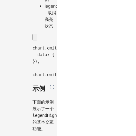
legend:unhighlight
- 取消
高亮
状态
chart
.
emit
(
'legend:highlight'
,
{
data
:
{
channel
:
'color'
,
value
:
'Increa
}
)
;
chart
.
emit
(
'legend:unhighlight'
,
{
}
)
;
示例
下面的示例
展示了一个
legendHighlight
的基本交互
功能。