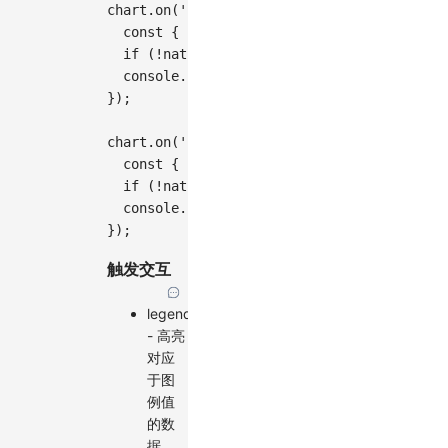
chart
.
on
(
'legend:highlight'
,
(
e
)
=>
{
const
{
 nativeEvent
,
 data 
}
=
 e
;
if
(
!
nativeEvent
)
return
;
console
.
log
(
data
)
;
}
)
;
chart
.
on
(
'legend:unhighlight'
,
(
e
)
=>
{
const
{
 nativeEvent 
}
=
 e
;
if
(
!
nativeEvent
)
return
;
console
.
log
(
'unhighlight'
)
;
}
)
;
触发交互
legend:highlight
- 高亮
对应
于图
例值
的数
据