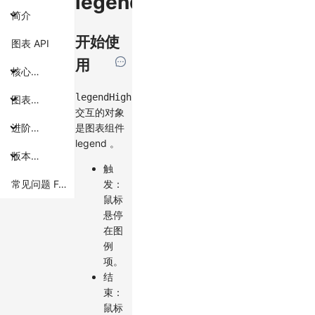
legendHighlight
简介
开始使
图表 API
用
核心概念
legendHighlight
图表组件
交互的对象
是图表组件
进阶主题
legend 。
版本特性
触
发：
常见问题 FAQ
鼠标
悬停
在图
例
项。
结
束：
鼠标