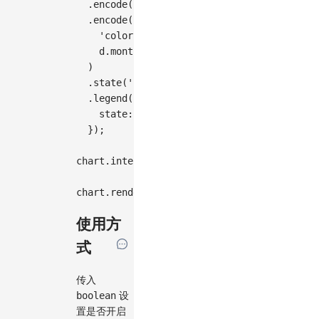
.
encode
(
'y'
,
[
'end'
,
'start'
]
)
.
encode
(
'color'
,
    d
.
month 
===
'Total'
?
'Total'
:
 d
.
prof
)
.
state
(
'inactive'
,
{
 opacity
:
0.5
}
)
.
legend
(
'color'
,
{
    state
:
{
 inactive
:
{
 labelOpacity
:
0.5
}
)
;
chart
.
interaction
(
'legendHighlight'
,
true
)
chart
.
render
(
)
;
使用方
式
传入
设
boolean
置是否开启