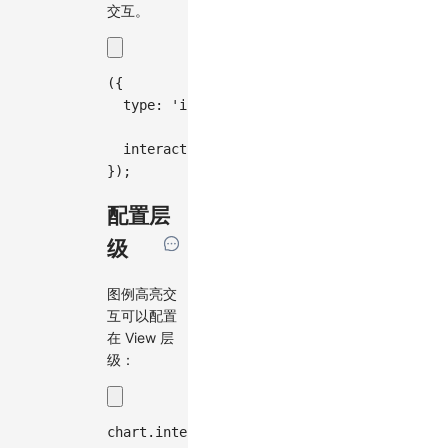
交互。
(
{
type
:
'interval'
,
interaction
:
{
legendHighlight
:
true
}
,
}
)
;
配置层
级
图例高亮交
互可以配置
在 View 层
级：
chart
.
interaction
(
'legendHighlight'
,
true
)