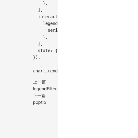
}
,
]
,
interaction
:
{
legendHighlight
:
{
series
:
true
,
}
,
}
,
state
:
{
inactive
:
{
opacity
:
0.5
}
}
,
}
)
;
chart
.
render
(
)
;
上一篇
legendFilter
下一篇
poptip