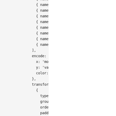
{
name
:
'Berlin'
,
month
:
'Jan.'
,
value
{
name
:
'Berlin'
,
month
:
'Feb.'
,
value
{
name
:
'Berlin'
,
month
:
'Mar.'
,
value
{
name
:
'Berlin'
,
month
:
'Apr.'
,
value
{
name
:
'Berlin'
,
month
:
'May'
,
value
:
{
name
:
'Berlin'
,
month
:
'Jun.'
,
value
{
name
:
'Berlin'
,
month
:
'Jul.'
,
value
{
name
:
'Berlin'
,
month
:
'Aug.'
,
value
]
,
encode
:
{
x
:
'month'
,
y
:
'value'
,
color
:
'name'
,
}
,
transform
:
[
{
type
:
'dodgeX'
,
groupBy
:
'x'
,
orderBy
:
'value'
,
padding
:
0.1
,