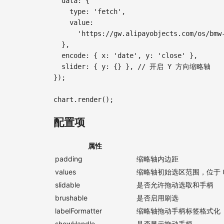
data
:
{
type
:
'fetch'
,
value
:
'https://gw.alipayobjects.com/os/bmw
}
,
encode
:
{
x
:
'date'
,
y
:
'close'
}
,
slider
:
{
y
:
{
}
}
,
// 开启 Y 方向缩略轴
}
)
;
chart
.
render
(
)
;
配置项
属性
padding
缩略轴内边距
values
缩略轴初始选区范围，位于 0 
slidable
是否允许拖动选取和手柄
brushable
是否启用刷选
labelFormatter
缩略轴拖动手柄标签格式化
showHandle
是否显示拖动手柄