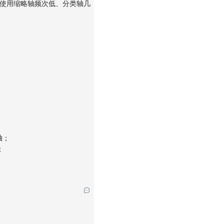
使用缩略轴频次低、分类轴几
轴；
；