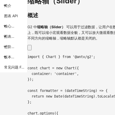
缩略轴（Slider）
简介
概述
图表 API
核心概念
G2 中
缩略轴（Slider）
可以用于过滤数据，让用户在
上，既可以缩小宏观看数据全貌，又可以放大微观看数据
图表组件
不同方向的缩略轴，缩略轴默认都是关闭的。
进阶主题
import
{
Chart
}
from
'@antv/g2'
;
版本特性
常见问题 FAQ
const
 chart 
=
new
Chart
(
{
container
:
'container'
,
}
)
;
const
formatter
=
(
dateTimeString
)
=>
{
return
new
Date
(
dateTimeString
)
.
toLocale
}
;
chart
.
options
(
{