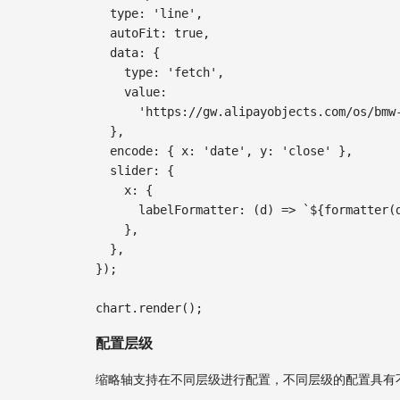
type
:
'line'
,
autoFit
:
true
,
data
:
{
type
:
'fetch'
,
value
:
'https://gw.alipayobjects.com/os/bmw
}
,
encode
:
{
x
:
'date'
,
y
:
'close'
}
,
slider
:
{
x
:
{
labelFormatter
:
(
d
)
=>
`
${
formatter
(
}
,
}
,
}
)
;
chart
.
render
(
)
;
配置层级
缩略轴支持在不同层级进行配置，不同层级的配置具有