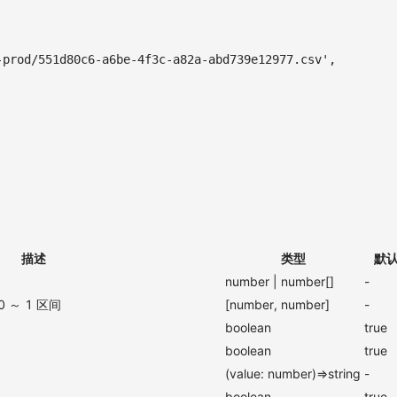
-prod/551d80c6-a6be-4f3c-a82a-abd739e12977.csv'
,
描述
类型
默
number | number[]
-
～ 1 区间
[number, number]
-
boolean
true
boolean
true
(value: number)=>string
-
boolean
true