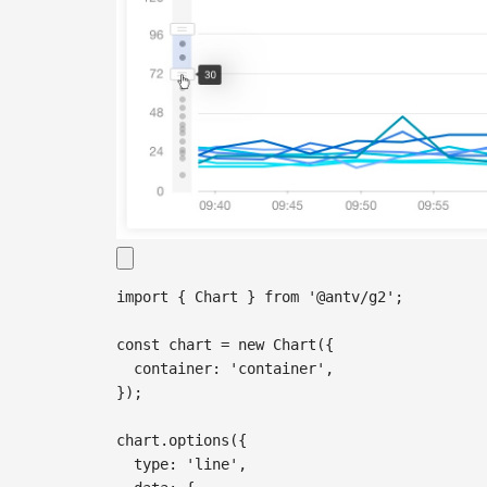
import
{
Chart
}
from
'@antv/g2'
;
const
 chart 
=
new
Chart
(
{
container
:
'container'
,
}
)
;
chart
.
options
(
{
type
:
'line'
,