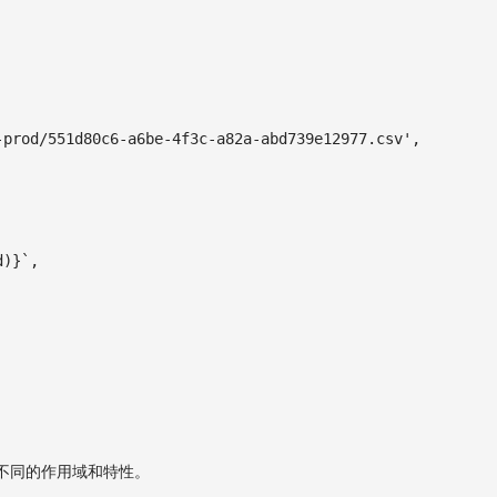
-prod/551d80c6-a6be-4f3c-a82a-abd739e12977.csv'
,
d
)
}
`
,
不同的作用域和特性。