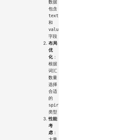
数据
包含
text
和
value
字段
布局
优
化
：
根据
词汇
数量
选择
合适
的
spiral
类型
性能
考
虑
：
大量