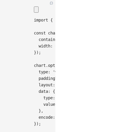
import
{
Chart
}
from
'@antv/g2'
;
const
 chart 
=
new
Chart
(
{
container
:
'container'
,
width
:
600
,
}
)
;
chart
.
options
(
{
type
:
'wordCloud'
,
paddingTop
:
40
,
layout
:
{
spiral
:
'rectangular'
,
fontSi
data
:
{
type
:
'fetch'
,
value
:
'https://assets.antv.antgroup.
}
,
encode
:
{
color
:
'text'
}
,
}
)
;