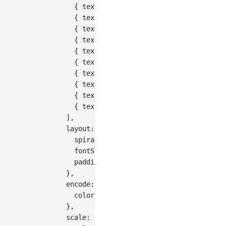
{
text
:
'beautiful'
,
value
:
115
}
,
{
text
:
'wonderful'
,
value
:
112
}
,
{
text
:
'excellent'
,
value
:
109
}
,
{
text
:
'amazing'
,
value
:
106
}
,
{
text
:
'brilliant'
,
value
:
103
}
,
{
text
:
'fantastic'
,
value
:
100
}
,
{
text
:
'marvelous'
,
value
:
97
}
,
{
text
:
'splendid'
,
value
:
94
}
,
{
text
:
'gorgeous'
,
value
:
91
}
,
{
text
:
'stunning'
,
value
:
89
}
,
]
,
layout
:
{
spiral
:
'rectangular'
,
fontSize
:
[
18
,
28
]
,
// 范围很小，视觉差
padding
:
3
,
}
,
encode
:
{
color
:
'text'
,
}
,
scale
:
{