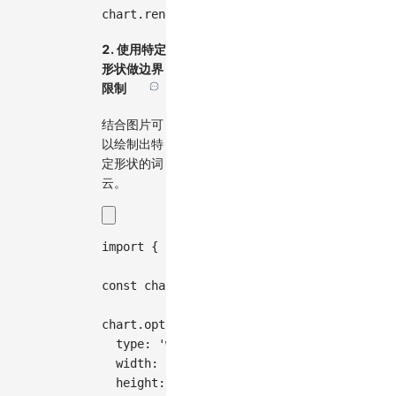
chart
.
render
(
)
;
2. 使用特定
形状做边界
限制
结合图片可
以绘制出特
定形状的词
云。
import
{
Chart
}
from
'@antv/g2'
;
const
 chart 
=
new
Chart
(
{
container
:
'con
chart
.
options
(
{
type
:
'wordCloud'
,
width
:
700
,
height
:
400
,