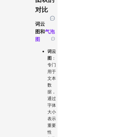
对比
词云
图和
气泡
图
词云
图
：
专门
用于
文本
数
据，
通过
字体
大小
表示
重要
性