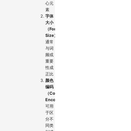
心元
素
字体
大小
（Font
Size）
：
通常
与词
频或
重要
性成
正比
颜色
编码
（Color
Encoding）
：
可用
于区
分不
同类