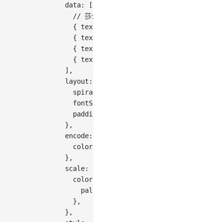
data
:
[
// 莎士比亚四大悲剧中"death"一词的出现
{
text
:
'Hamlet'
,
value
:
67
}
,
{
text
:
'Macbeth'
,
value
:
45
}
,
{
text
:
'Othello'
,
value
:
23
}
,
{
text
:
'King Lear'
,
value
:
19
}
,
]
,
layout
:
{
spiral
:
'rectangular'
,
fontSize
:
[
18
,
48
]
,
padding
:
8
,
}
,
encode
:
{
color
:
'text'
,
}
,
scale
:
{
color
:
{
palette
:
[
'#722ed1'
,
'#eb2f96'
,
'#f
}
,
}
,