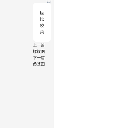
比
较
类
上一篇
螺旋图
下一篇
桑基图