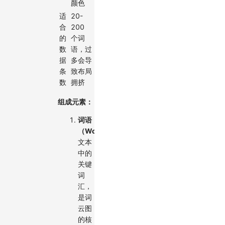
颜色
适
20-
合
200
的
个词
数
语，过
据
多会导
条
致布局
数
拥挤
组成元素：
词语
（Words）
：
文本
中的
关键
词
汇，
是词
云图
的核