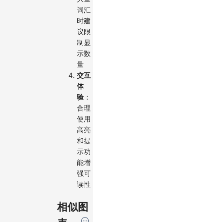
词汇
时建
议限
制显
示数
量
交互
体
验
：
合理
使用
高亮
和提
示功
能增
强可
读性
相似图