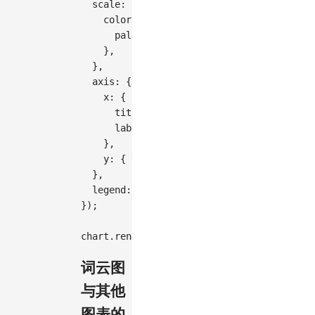
scale
:
{
color
:
{
palette
:
[
'#722ed1'
,
'#eb2f96'
,
'#f
}
,
}
,
axis
:
{
x
:
{
title
:
'莎士比亚四大悲剧'
,
labelTransform
:
'rotate(45)'
,
}
,
y
:
{
title
:
'"death"一词频次'
}
,
}
,
legend
:
false
,
}
)
;
chart
.
render
(
)
;
词云图
与其他
图表的