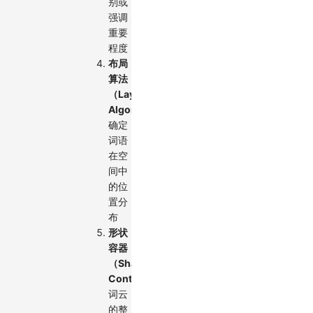
别或
强调
重要
程度
布局
算法
（Layout
Algorithm）
：
确定
词语
在空
间中
的位
置分
布
形状
容器
（Shape
Container）
：
词云
的整