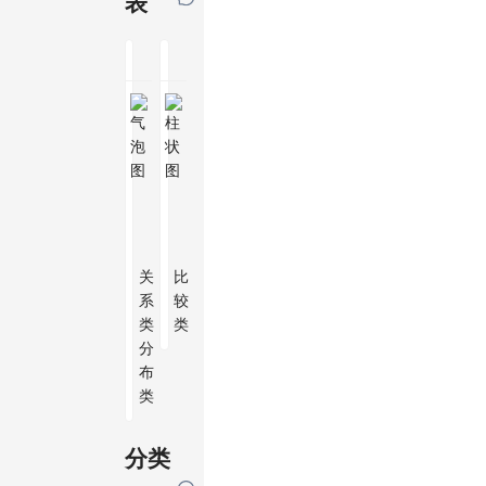
表
气泡图
柱状图
关
比
系
较
类
类
分
布
类
分类