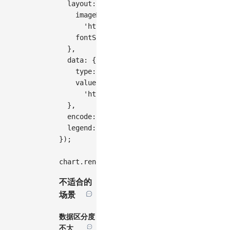
layout
:
{
imageMask
:
'https://mdn.alipayobjects.com/huam
fontSize
:
8
,
}
,
data
:
{
type
:
'fetch'
,
value
:
'https://gw.alipayobjects.com/os/an
}
,
encode
:
{
color
:
'name'
,
text
:
'name'
}
legend
:
false
,
}
)
;
chart
.
render
(
)
;
不适合的
场景
数据区分度
不大