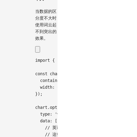
当数据的区
分度不大时
使用词云起
不到突出的
效果。
import
{
Chart
}
from
'@antv/g2'
;
const
 chart 
=
new
Chart
(
{
container
:
'container'
,
width
:
600
,
}
)
;
chart
.
options
(
{
type
:
'wordCloud'
,
data
:
[
// 英语文学作品中频率相近的形容词（基于语
// 这些词在文学作品中出现频率都在89-115