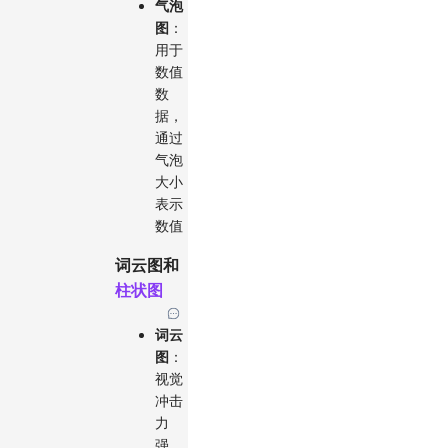
气泡
图
：
用于
数值
数
据，
通过
气泡
大小
表示
数值
词云图和
柱状图
词云
图
：
视觉
冲击
力
强，