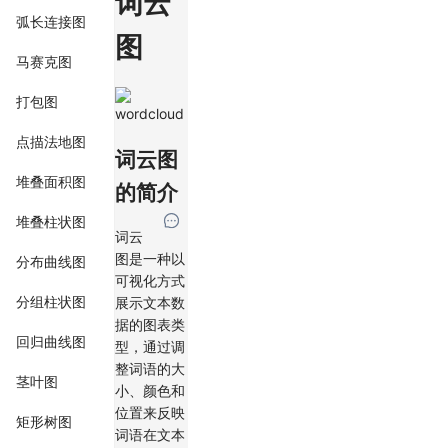
词云
弧长连接图
图
马赛克图
打包图
点描法地图
词云图
堆叠面积图
的简介
堆叠柱状图
词云
图是一种以
分布曲线图
可视化方式
分组柱状图
展示文本数
据的图表类
回归曲线图
型，通过调
整词语的大
茎叶图
小、颜色和
位置来反映
矩形树图
词语在文本