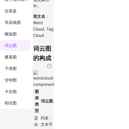
中。
仪表盘
英文名
：
等高线图
Word
Cloud, Tag
螺旋图
Cloud
词云图
词云图
的构成
桑基图
子弹图
甘特图
图
卡吉图
表
词云图
和弦图
类
型
适
列表：
合
文本字