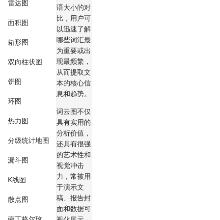
雷达图
语大小的对
比，用户可
面积图
以迅速了解
哪些词汇最
箱形图
为重要或出
现最频繁，
双向柱状图
从而提取文
饼图
本的核心信
息和趋势。
环图
词云图不仅
热力图
具有实用的
分析价值，
分级统计地图
还具有很强
的艺术性和
漏斗图
视觉冲击
力，常被用
K线图
于演示文
稿、报告封
散点图
面和数据可
南丁格尔玫瑰图
视化展示