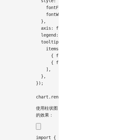
style
:
{
fontFamily
:
'Times New Roman, serif'
,
fontWeight
:
'bold'
,
}
,
axis
:
false
,
legend
:
false
,
tooltip
:
{
items
:
[
{
field
:
'text'
,
name
:
'剧作'
}
,
{
field
:
'value'
,
name
:
'"death"词频
]
,
}
,
}
)
;
chart
.
render
(
)
;
使用柱状图
的效果：
import
{
Chart
}
from
'@antv/g2'
;