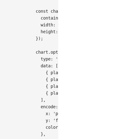
const
 chart 
=
new
Chart
(
{
container
:
'container'
,
width
:
600
,
height
:
300
,
}
)
;
chart
.
options
(
{
type
:
'interval'
,
data
:
[
{
play
:
'Hamlet'
,
frequency
:
67
}
,
{
play
:
'Macbeth'
,
frequency
:
45
}
,
{
play
:
'Othello'
,
frequency
:
23
}
,
{
play
:
'King Lear'
,
frequency
:
19
}
,
]
,
encode
:
{
x
:
'play'
,
y
:
'frequency'
,
color
:
'play'
,
}
,