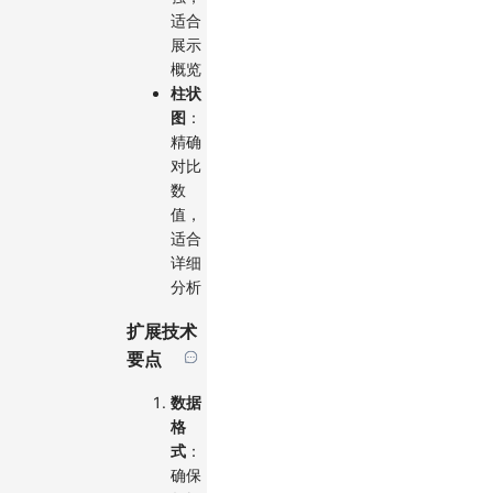
适合
展示
概览
柱状
图
：
精确
对比
数
值，
适合
详细
分析
扩展技术
要点
数据
格
式
：
确保