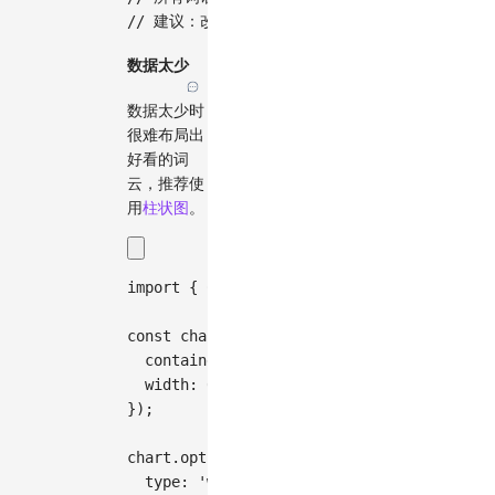
// 建议：改用柱状图、条形图或表格来精确对比这
数据太少
数据太少时
很难布局出
好看的词
云，推荐使
用
柱状图
。
import
{
Chart
}
from
'@antv/g2'
;
const
 chart 
=
new
Chart
(
{
container
:
'container'
,
width
:
600
,
}
)
;
chart
.
options
(
{
type
:
'wordCloud'
,