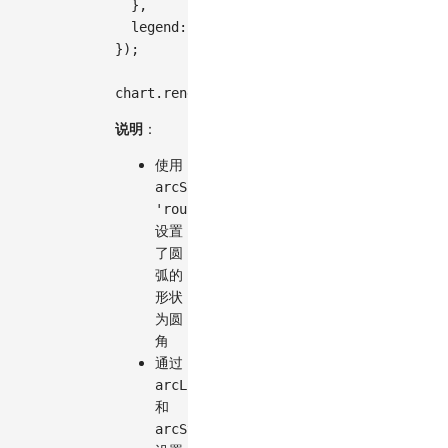
}
,
legend
:
false
,
}
)
;
chart
.
render
(
)
;
说明
：
使用
arcShape:
'round'
设置
了圆
弧的
形状
为圆
角
通过
arcLineWidth
和
arcStroke