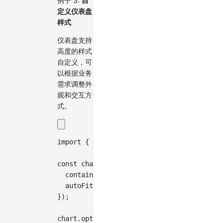
例子 3:
自
定义仪表盘
样式
仪表盘支持
高度的样式
自定义，可
以根据业务
需求调整外
观和交互方
式。
import
{
Chart
}
from
'@antv/g2'
;
const
 chart 
=
new
Chart
(
{
container
:
'container'
,
autoFit
:
true
,
}
)
;
chart
.
options
(
{