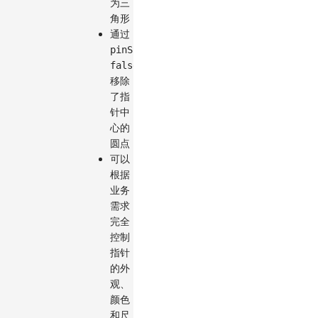
为三
角形
通过
pinShape:
false
移除
了指
针中
心的
圆点
可以
根据
业务
需求
完全
控制
指针
的外
观、
颜色
和尺