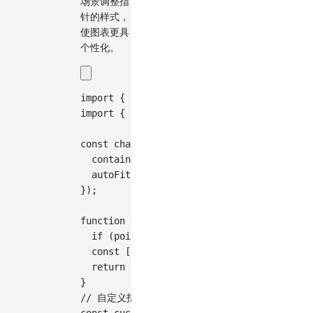
场景调整指
针的样式，
使图表更具
个性化。
import
{
Chart
}
from
'@antv/g2'
;
import
{
Path
}
from
'@antv/g'
;
const
 chart 
=
new
Chart
(
{
container
:
'container'
,
autoFit
:
true
,
}
)
;
function
getOrigin
(
points
)
{
if
(
points
.
length
===
1
)
return
 points
[
const
[
[
x0
,
 y0
,
 z0 
=
0
]
,
[
x2
,
 y2
,
 z2 
=
return
[
(
x0 
+
 x2
)
/
2
,
(
y0 
+
 y2
)
/
2
,
(
}
// 自定义指针形状