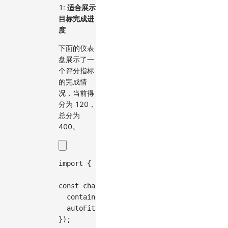
1:
适合展示
目标完成进
度
下面的仪表
盘展示了一
个评分指标
的完成情
况，当前得
分为 120，
总分为
400。
import
{
Chart
}
from
'@antv/g2'
;
const
 chart 
=
new
Chart
(
{
container
:
'container'
,
autoFit
:
true
,
}
)
;