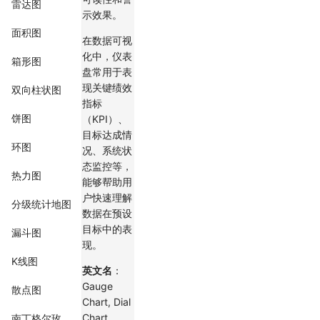
雷达图
示效果。
面积图
在数据可视
化中，仪表
箱形图
盘常用于表
现关键绩效
双向柱状图
指标
饼图
（KPI）、
目标达成情
环图
况、系统状
态监控等，
热力图
能够帮助用
户快速理解
分级统计地图
数据在预设
目标中的表
漏斗图
现。
K线图
英文名
：
Gauge
散点图
Chart, Dial
Chart
南丁格尔玫瑰图