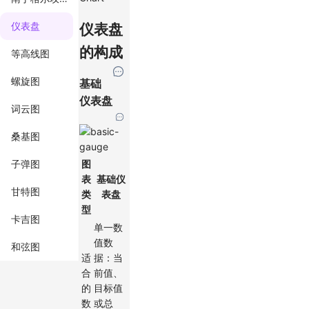
仪表盘
仪表盘
的构成
等高线图
螺旋图
基础
仪表盘
词云图
桑基图
子弹图
图
表
基础仪
甘特图
类
表盘
型
卡吉图
单一数
值数
和弦图
适
据：当
合
前值、
的
目标值
数
或总