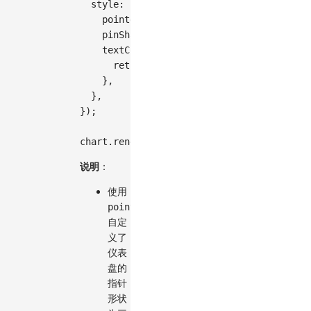
style
:
{
pointerShape
:
 customShape
,
pinShape
:
false
,
textContent
:
(
target
,
 total
)
=>
{
return
`
得分：
${
target
}
\n占比：
${
(
(
ta
}
,
}
,
}
)
;
chart
.
render
(
)
;
说明
：
使用
pointerShape
自定
义了
仪表
盘的
指针
形状