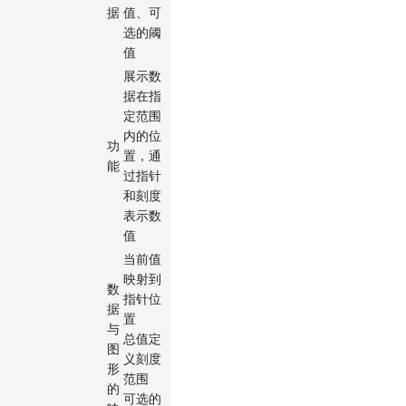
据
值、可
选的阈
值
展示数
据在指
定范围
内的位
功
置，通
能
过指针
和刻度
表示数
值
当前值
映射到
数
指针位
据
置
与
总值定
图
义刻度
形
范围
的
可选的