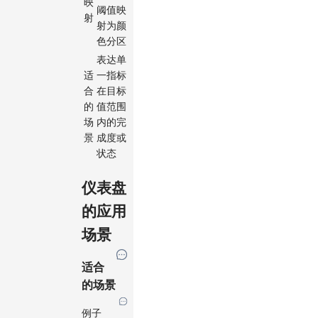
映
阈值映
射
射为颜
色分区
表达单
适
一指标
合
在目标
的
值范围
场
内的完
景
成度或
状态
仪表盘
的应用
场景
适合
的场景
例子