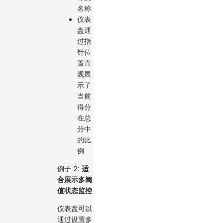
名称
仪表
盘通
过指
针位
置直
观展
示了
当前
得分
在总
分中
的比
例
例子 2:
适
合展示多阈
值状态监控
仪表盘可以
通过设置多