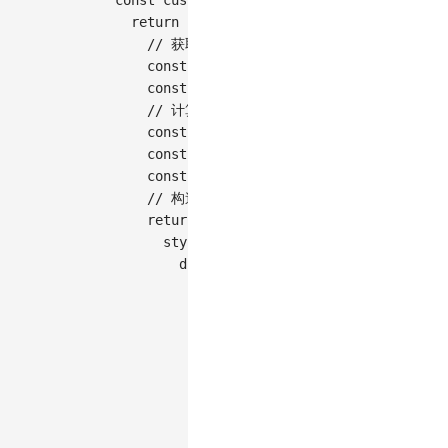
const
customShape
=
(
style
)
=>
{
return
(
points
,
 value
,
 coordinate
,
 them
// 获取几何点中心坐标
const
[
x
,
 y
]
=
getOrigin
(
points
)
;
const
[
cx
,
 cy
]
=
 coordinate
.
getCenter
// 计算指针方向角度
const
 angle 
=
Math
.
atan2
(
y 
-
 cy
,
 x 
-
 
const
 length 
=
100
;
// 指针长度
const
 width 
=
8
;
// 指针底部宽度
// 构造指针三角形路径
return
new
Path
(
{
style
:
{
d
:
[
[
'M'
,
 cx 
+
Math
.
cos
(
angle
)
*
 le
[
'L'
,
            cx 
+
Math
.
cos
(
angle 
+
Math
.
PI
            cy 
+
Math
.
sin
(
angle 
+
Math
.
PI
]
,
// 底部左点
[
'L'
,