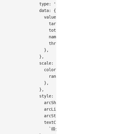
type
:
'gauge'
,
data
:
{
value
:
{
target
:
159
,
total
:
400
,
name
:
'score'
,
thresholds
:
[
100
,
200
,
400
]
,
}
,
}
,
scale
:
{
color
:
{
range
:
[
'#F4664A'
,
'#FAAD14'
,
'gree
}
,
}
,
style
:
{
arcShape
:
'round'
,
arcLineWidth
:
2
,
arcStroke
:
'#fff'
,
textContent
:
(
target
,
 total
)
=>
`
得分：
${
target
}
\n占比：
${
(
(
target 
/
 