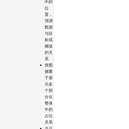
中的
位
置，
强调
数据
与目
标或
阈值
的关
系
饼图
侧重
于展
示多
个部
分在
整体
中的
占比
关系
当只