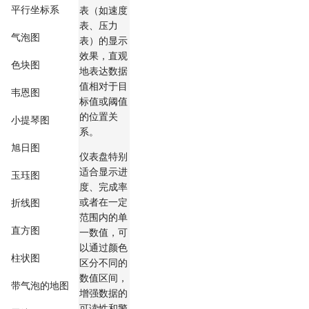
平行坐标系
表（如速度
表、压力
气泡图
表）的显示
效果，直观
色块图
地表达数据
值相对于目
韦恩图
标值或阈值
的位置关
小提琴图
系。
旭日图
仪表盘特别
适合显示进
玉珏图
度、完成率
或者在一定
折线图
范围内的单
直方图
一数值，可
以通过颜色
柱状图
区分不同的
数值区间，
带气泡的地图
增强数据的
可读性和警