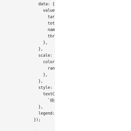
data
:
{
value
:
{
target
:
159
,
total
:
400
,
name
:
'score'
,
thresholds
:
[
100
,
200
,
400
]
,
}
,
}
,
scale
:
{
color
:
{
range
:
[
'#F4664A'
,
'#FAAD14'
,
'gree
}
,
}
,
style
:
{
textContent
:
(
target
,
 total
)
=>
`
得分：
${
target
}
\n占比：
${
(
(
target 
/
 
}
,
legend
:
false
,
}
)
;