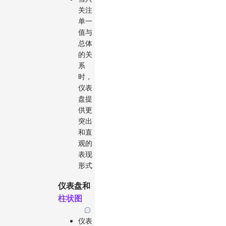
关注
单一
值与
总体
的关
系
时，
仪表
盘提
供更
突出
和直
观的
表现
形式
仪表盘和
柱状图
仪表