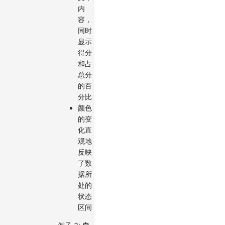
内
容，
同时
显示
得分
和占
总分
的百
分比
颜色
的变
化直
观地
反映
了数
据所
处的
状态
区间