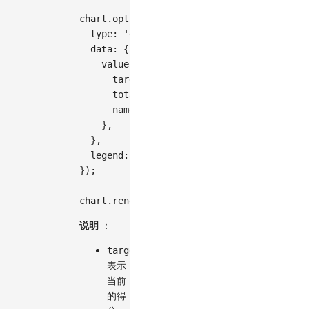
chart
.
options
(
{
type
:
'gauge'
,
data
:
{
value
:
{
target
:
120
,
total
:
400
,
name
:
'score'
,
}
,
}
,
legend
:
false
,
}
)
;
chart
.
render
(
)
;
说明
：
target
表示
当前
的得