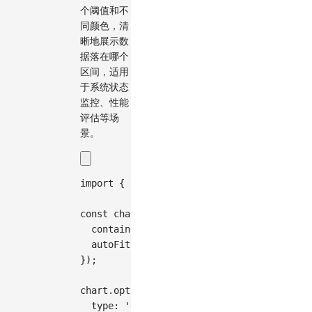
个阈值和不
同颜色，清
晰地展示数
据落在哪个
区间，适用
于系统状态
监控、性能
评估等场
景。
import
{
Chart
}
from
'@antv/g2'
;
const
 chart 
=
new
Chart
(
{
container
:
'container'
,
autoFit
:
true
,
}
)
;
chart
.
options
(
{
type
:
'gauge'
,