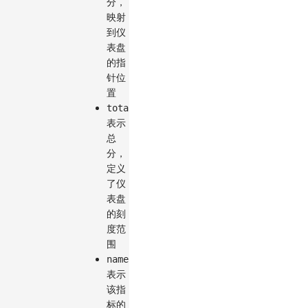
分，
映射
到仪
表盘
的指
针位
置
total
表示
总
分，
定义
了仪
表盘
的刻
度范
围
name
表示
该指
标的