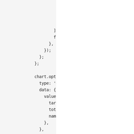
            cx 
+
Math
.
cos
(
angle 
-
Math
.
PI
            cy 
+
Math
.
sin
(
angle 
-
Math
.
PI
]
,
// 底部右点
[
'Z'
]
,
// 闭合路径
]
,
fill
:
'#30BF78'
,
// 填充色
}
,
}
)
;
}
;
}
;
chart
.
options
(
{
type
:
'gauge'
,
data
:
{
value
:
{
target
:
159
,
total
:
424
,
name
:
'score'
,
}
,
}
,