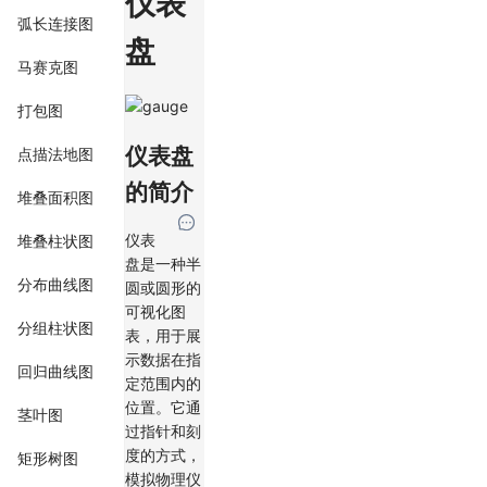
仪表
弧长连接图
盘
马赛克图
打包图
仪表盘
点描法地图
的简介
堆叠面积图
仪表
堆叠柱状图
盘是一种半
分布曲线图
圆或圆形的
可视化图
分组柱状图
表，用于展
示数据在指
回归曲线图
定范围内的
位置。它通
茎叶图
过指针和刻
度的方式，
矩形树图
模拟物理仪