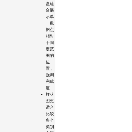
盘适
合展
示单
一数
据点
相对
于固
定范
围的
位
置，
强调
完成
度
柱状
图更
适合
比较
多个
类别