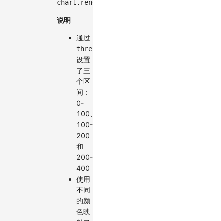
chart
.
render
(
)
;
说明
：
通过
thresholds
设置
了三
个区
间：
0-
100、
100-
200
和
200-
400
使用
不同
的颜
色映