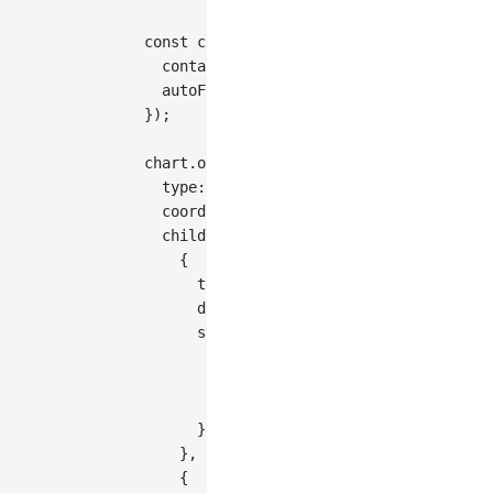
const
 chart 
=
new
Chart
(
{
container
:
'container'
,
autoFit
:
true
,
}
)
;
  chart
.
options
(
{
type
:
'geoView'
,
coordinate
:
{
type
:
'albersUsa'
}
,
children
:
[
{
type
:
'geoPath'
,
data
:
 states
,
style
:
{
fill
:
'#f5f5f5'
,
stroke
:
'#d0d0d0'
,
lineWidth
:
1
,
}
,
}
,
{