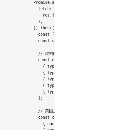
Promise
.
all
(
[
fetch
(
'https://assets.antv.antgroup.com
    res
.
json
(
)
,
)
,
]
)
.
then
(
(
values
)
=>
{
const
[
us
]
=
 values
;
const
 states 
=
feature
(
us
,
 us
.
objects
.
s
// 虚构的美国主要城市人种分布数据（仅用于演
const
 ethnicGroups 
=
[
{
type
:
'白人'
,
ratio
:
0.6
,
color
:
'#1
{
type
:
'西班牙裔'
,
ratio
:
0.18
,
color
{
type
:
'非裔美国人'
,
ratio
:
0.13
,
col
{
type
:
'亚裔'
,
ratio
:
0.06
,
color
:
'#
{
type
:
'其他'
,
ratio
:
0.03
,
color
:
'#
]
;
// 美国主要城市坐标（虚构人口数据）
const
 cities 
=
[
{
name
:
'纽约'
,
lng
:
-
74.0059
,
lat
:
40
{
name
:
'洛杉矶'
,
lng
:
-
118.2437
,
lat
: