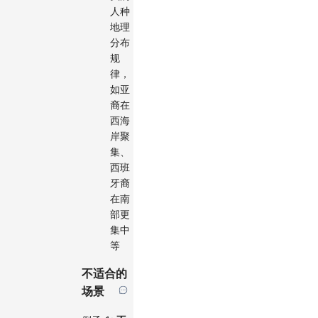
人种
地理
分布
规
律，
如亚
裔在
西海
岸聚
集、
西班
牙裔
在南
部更
集中
等
不适合的
场景