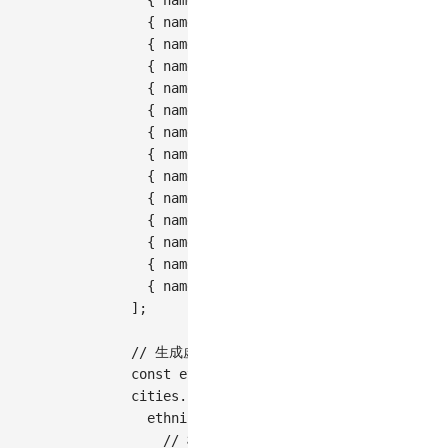
{
name
:
'芝加哥'
,
lng
:
-
87.6298
,
lat
:
{
name
:
'休斯顿'
,
lng
:
-
95.3698
,
lat
:
{
name
:
'费城'
,
lng
:
-
75.1652
,
lat
:
39
{
name
:
'凤凰城'
,
lng
:
-
112.074
,
lat
:
{
name
:
'圣安东尼奥'
,
lng
:
-
98.4936
,
l
{
name
:
'圣地亚哥'
,
lng
:
-
117.1611
,
la
{
name
:
'达拉斯'
,
lng
:
-
96.797
,
lat
:
3
{
name
:
'圣何塞'
,
lng
:
-
121.8863
,
lat
:
{
name
:
'奥斯汀'
,
lng
:
-
97.7431
,
lat
:
{
name
:
'底特律'
,
lng
:
-
83.0458
,
lat
:
{
name
:
'迈阿密'
,
lng
:
-
80.1918
,
lat
:
{
name
:
'西雅图'
,
lng
:
-
122.3321
,
lat
:
{
name
:
'丹佛'
,
lng
:
-
104.9903
,
lat
:
3
]
;
// 生成虚构的人种分布点数据
const
 ethnicData 
=
[
]
;
  cities
.
forEach
(
(
city
)
=>
{
    ethnicGroups
.
forEach
(
(
group
)
=>
{
// 根据人种比例和城市人口计算点数