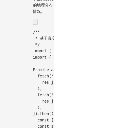
的地理分布
情况。
/**
 * 基于真实美国地图数据的机场分布点描法地图
 */
import
{
Chart
}
from
'@antv/g2'
;
import
{
 feature 
}
from
'topojson-client'
Promise
.
all
(
[
fetch
(
'https://assets.antv.antgroup.com
    res
.
json
(
)
,
)
,
fetch
(
'https://assets.antv.antgroup.com
    res
.
json
(
)
,
)
,
]
)
.
then
(
(
values
)
=>
{
const
[
us
,
 airports
]
=
 values
;
const
 states 
=
feature
(
us
,
 us
.
objects
.
s