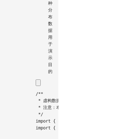
种
分
布
数
据
用
于
演
示
目
的
/**
 * 虚构数据：美国人种分布点描法地图
 * 注意：本示例使用虚构的人种分布数据用于演示
 */
import
{
Chart
}
from
'@antv/g2'
;
import
{
 feature 
}
from
'topojson-client'