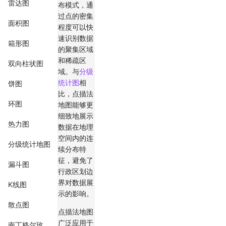
雷达图
布模式，通
过点的密集
面积图
程度可以快
速识别数据
箱形图
的聚集区域
和稀疏区
双向柱状图
域。与
分级
统计图
相
饼图
比，点描法
环图
地图能够更
细致地展示
热力图
数据在地理
空间内的连
分级统计地图
续分布特
征，避免了
漏斗图
行政区划边
界对数据展
K线图
示的影响。
散点图
点描法地图
广泛应用于
南丁格尔玫瑰图