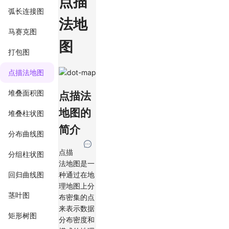
点描
弧长连接图
法地
马赛克图
图
打包图
点描法地图
堆叠面积图
点描法
地图的
堆叠柱状图
简介
分布曲线图
点描
分组柱状图
法地图是一
回归曲线图
种通过在地
理地图上分
茎叶图
布密集的点
来表示数据
矩形树图
分布密度和