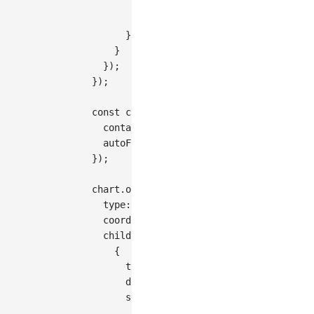
ethnicity
:
 group
.
type
,
value
:
10
,
// 每个点代表10万人
}
)
;
}
}
)
;
}
)
;
const
 chart 
=
new
Chart
(
{
container
:
'container'
,
autoFit
:
true
,
}
)
;
  chart
.
options
(
{
type
:
'geoView'
,
coordinate
:
{
type
:
'albersUsa'
}
,
children
:
[
{
type
:
'geoPath'
,
data
:
 states
,
style
:
{
fill
:
'#f5f5f5'
,