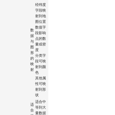
经纬度
字段映
射到地
图位置
数值字
数
段影响
据
点的数
与
量或密
图
度
形
分类字
的
段可映
映
射到颜
射
色
其他属
性可映
射到形
状
适合中
适
等到大
合
量数据