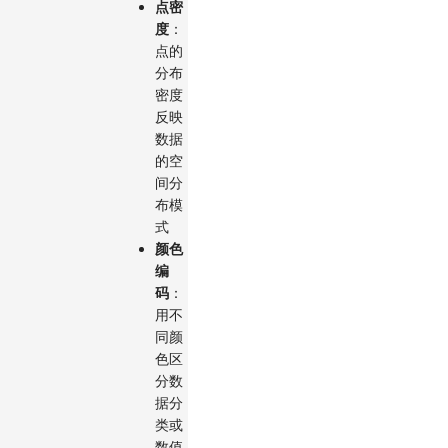
点密
度
：
点的
分布
密度
反映
数据
的空
间分
布模
式
颜色
编
码
：
用不
同颜
色区
分数
据分
类或
数值