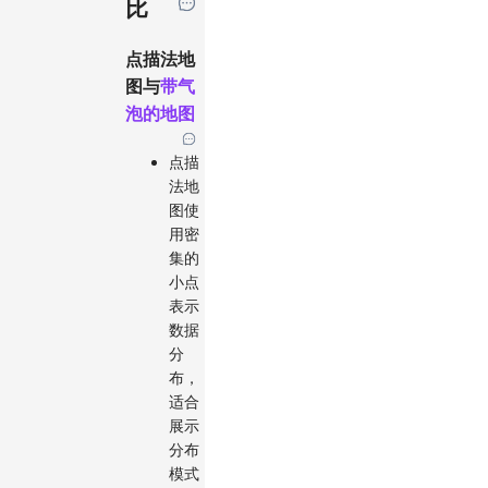
比
点描法地
图与
带气
泡的地图
点描
法地
图使
用密
集的
小点
表示
数据
分
布，
适合
展示
分布
模式