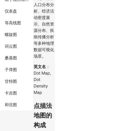
人口分布分
仪表盘
析、经济活
动密度展
等高线图
示、自然资
源分布、疾
螺旋图
病传播分析
等多种地理
词云图
数据可视化
场景。
桑基图
英文名
：
子弹图
Dot Map,
Dot
甘特图
Density
Map
卡吉图
点描法
和弦图
地图的
构成