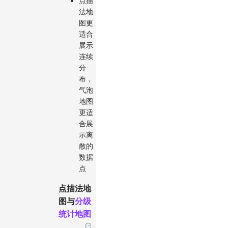
点描
法地
图更
适合
展示
连续
分
布，
气泡
地图
更适
合展
示离
散的
数据
点
点描法地
图与
分级
统计地图