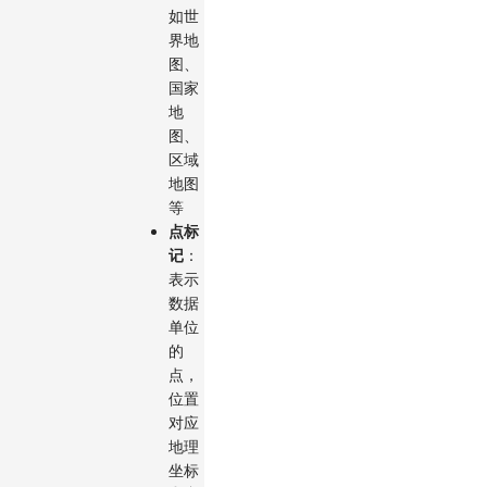
如世
界地
图、
国家
地
图、
区域
地图
等
点标
记
：
表示
数据
单位
的
点，
位置
对应
地理
坐标