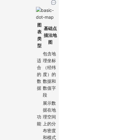
图
基础点
表
描法地
类
图
型
包含地
适
理坐标
合
（经纬
的
度）的
数
数据和
据
数值字
段
展示数
据在地
功
理空间
能
上的分
布密度
和模式