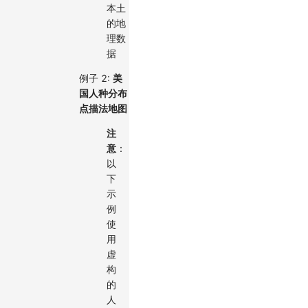
本土
的地
理数
据
例子 2:
美
国人种分布
点描法地图
注
意
：
以
下
示
例
使
用
虚
构
的
人