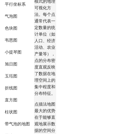
模式的地理
平行坐标系
可视化方
法。每个点
气泡图
通常代表一
定数量的统
色块图
计单位（如
韦恩图
人口、经济
活动、农业
小提琴图
产量等），
点的分布密
旭日图
度直观反映
了数据在地
玉珏图
理空间上的
集中程度和
折线图
分布特征。
直方图
点描法地图
最大的优势
柱状图
在于能够直
带气泡的地图
观地展示数
据的空间分