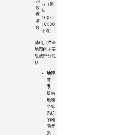
的
点（通
数
常
据
100-
条
10000
数
个点）
基础点描法
地图的主要
组成部分包
括：
地理
背
景
：
提供
地理
坐标
系统
的地
图背
景，