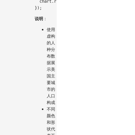
  chart
.
render
(
)
;
}
)
;
说明
：
使用
虚构
的人
种分
布数
据展
示美
国主
要城
市的
人口
构成
不同
颜色
和形
状代